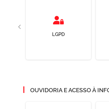
ADUAL
LGPD
ES
OUVIDORIA E ACESSO À IN